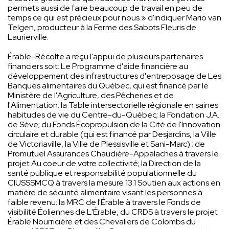
permets aussi de faire beaucoup de travail en peu de
temps ce qui est précieux pour nous » d'indiquer Mario van
Telgen, producteur à la Ferme des Sabots Fleuris de
Laurierville.
Érable-Récolte a reçu l'appui de plusieurs partenaires
financiers soit: Le Programme d'aide financière au
développement des infrastructures d'entreposage de Les
Banques alimentaires du Québec, qui est financé par le
Ministère de l'Agriculture, des Pêcheries et de
l'Alimentation; la Table intersectorielle régionale en saines
habitudes de vie du Centre-du-Québec; la Fondation J.A.
de Sève; du Fonds Écopropulsion de la Cité de l'Innovation
circulaire et durable (qui est financé par Desjardins, la Ville
de Victoriaville, la Ville de Plessisville et Sani-Marc) ; de
Promutuel Assurances Chaudière-Appalaches à travers le
projet Au coeur de votre collectivité; la Direction de la
santé publique et responsabilité populationnelle du
CIUSSSMCQ à travers la mesure 13.1 Soutien aux actions en
matière de sécurité alimentaire visant les personnes à
faible revenu; la MRC de l'Érable à travers le Fonds de
visibilité Éoliennes de L'Érable, du CRDS à travers le projet
Érable Nourricière et des Chevaliers de Colombs du