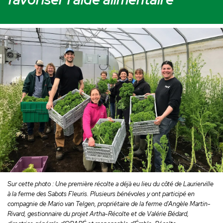
Sur cette photo : Une première récolte a déjà eu lieu du côté de Laurierville
à la ferme des Sabots Fleuris. Plusieurs bénévoles y ont participé en
compagnie de Mario van Telgen, propriétaire de la ferme d'Angèle Martin-
Rivard, gestionnaire du projet Artha-Récolte et de Valérie Bédard,