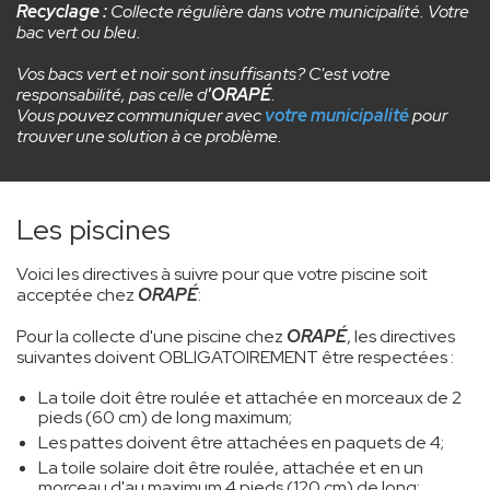
Recyclage :
Collecte régulière dans votre municipalité. Votre
bac vert ou bleu.
Vos bacs vert et noir sont insuffisants? C'est votre
responsabilité, pas celle d
'ORAPÉ
.
Vous pouvez communiquer avec
votre municipalité
pour
trouver une solution à ce problème.
Les piscines
Voici les directives à suivre pour que votre piscine soit
acceptée chez
ORAPÉ
:
Pour la collecte d'une piscine chez
ORAPÉ
, les directives
suivantes doivent OBLIGATOIREMENT être respectées :
La toile doit être roulée et attachée en morceaux de 2
pieds (60 cm) de long maximum;
Les pattes doivent être attachées en paquets de 4;
La toile solaire doit être roulée, attachée et en un
morceau d'au maximum 4 pieds (120 cm) de long;