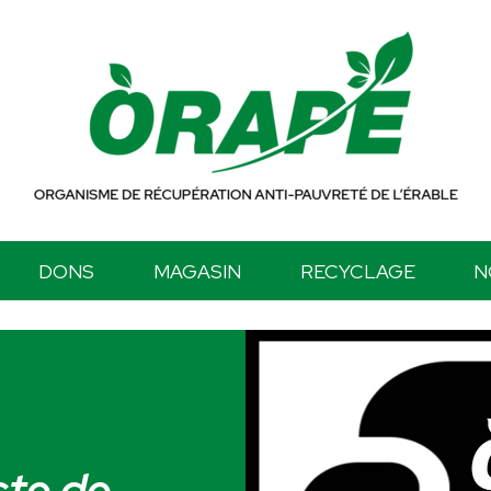
DONS
MAGASIN
RECYCLAGE
N
cte de