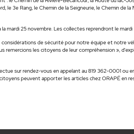
t : le Chemin de la Rivière-Bécancour, la Route du lac-Jos
rd, le 3e Rang, le Chemin de la Seigneurie, le Chemin de 
a la mardi 25 novembre. Les collectes reprendront le mardi 
 considérations de sécurité pour notre équipe et notre vé
ous remercions les citoyens de leur compréhension », d'expl
ctue sur rendez-vous en appelant au 819 362-0001 ou en ut
citoyens peuvent apporter les articles chez ORAPÉ en resp