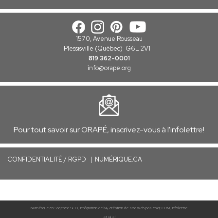
1570, Avenue Rousseau
Plessisville (Québec) G6L 2V1
819 362-0001
info
@orape.org
Pour tout savoir sur ORAPÉ, inscrivez-vous à l'infolettre!
C
ONFIDENTIALITÉ / RGPD
|
NUMÉRIQUE.CA
Numérique.ca
:
agence SEO
,
intégration de l'IA
,
création de site web pas cher
,
CRM
,
infolettre
et plus!