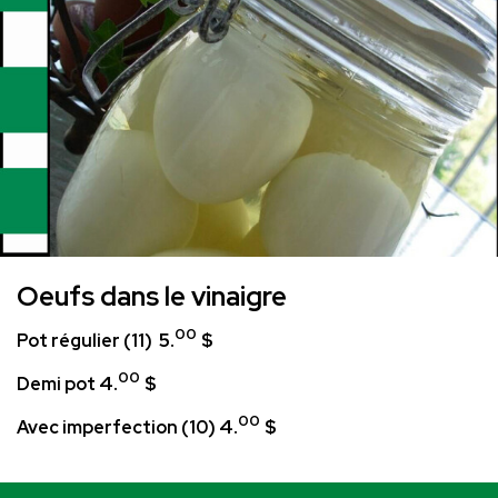
Oeufs dans le vinaigre
00
5.
$
Pot régulier (11)
00
4.
$
Demi pot
00
4.
$
Avec imperfection (10)