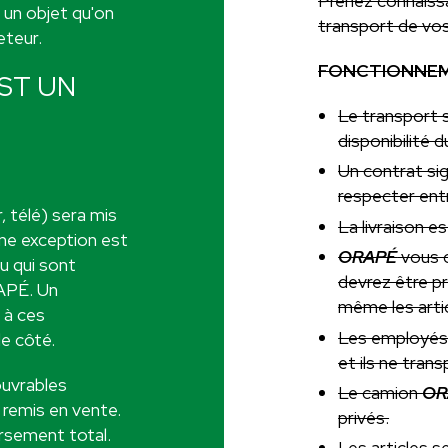
Prenez connaissa
 un objet qu'on
transport de vo
eteur.
FONCTIONNE
EST UN
Le transport s
disponibilité
Un contrat sig
respecter en
, télé) sera mis
La livraison e
Une exception est
ORAPÉ
vous c
u qui sont
devrez être p
RAPÉ. Un
même les artic
 à ces
Les employés
e côté.
et ils ne tran
ouvrables
Le camion
OR
t remis en vente.
privés.
ursement total.
Les articles se