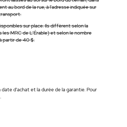
nt au bord de la rue, à l'adresse indiquée sur
transport.
isponibles sur place. Ils diffèrent selon la
s les MRC de L'Érable) et selon le nombre
 à partir de 40 $.
date d'achat et la durée de la garantie. Pour
.