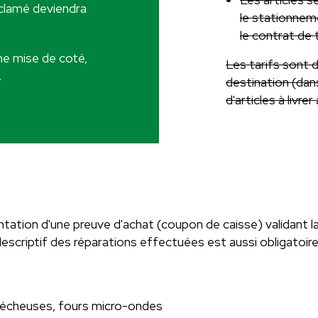
éclamé deviendra
le stationneme
le contrat de 
une mise de coté,
Les tarifs sont d
.
destination (dan
d'articles à livrer
tation d'une preuve d'achat (coupon de caisse) validant la 
descriptif des réparations effectuées est aussi obligatoire
s, sécheuses, fours micro-ondes