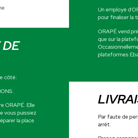
ne
Un employé d'OR
pour finaliser la
ORAPÉ vend pri
que sur la plat
 DE
Occasionnellemen
plateformes Ebay,
de côté:
IONS.
LIVRA
fre ORAPÉ. Elle
ue vous puissiez
Par faute de per
éparer la place
arrêt.