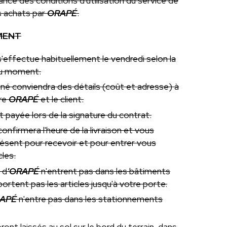
nce des conditions d'utilisation du service de
s achats par
ORAPÉ
.
MENT
'effectue habituellement le vendredi selon la
 du moment.
né conviendra des détails (coût et adresse) à
tre
ORAPÉ
et le client.
st payée lors de la signature du contrat.
onfirmera l'heure de la livraison et vous
résent pour recevoir et pour entrer vous
les.
 d
'ORAPÉ
n'entrent pas dans les bâtiments
sportent pas les articles jusqu'à votre porte.
APÉ
n'entre pas dans les stationnements
ront laissés au sol sur le bord du terrain, dans