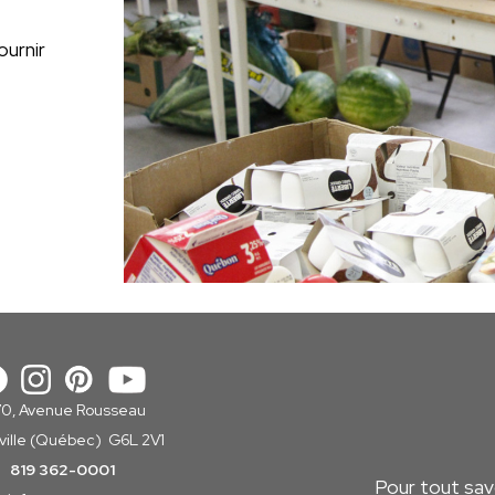
ournir
n
70, Avenue Rousseau
sville (Québec) G6L 2V1
819 362-0001
Pour tout savo