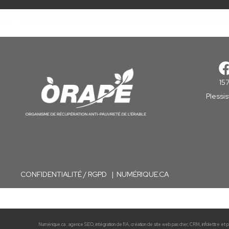
15
Plessi
C
ONFIDENTIALITÉ / RGPD
|
NUMÉRIQUE.CA
Numérique.ca
:
agence SEO
,
intégration de l'IA
,
création de site web pas cher
,
CRM
,
infolettre
et pl