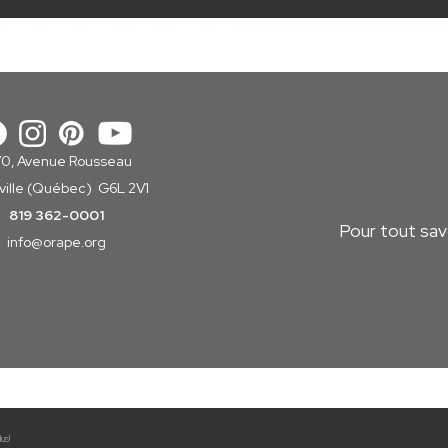
70, Avenue Rousseau
sville (Québec) G6L 2V1
819 362-0001
Pour tout savo
info
@orape.org
us!